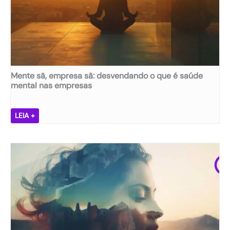
Mente sã, empresa sã: desvendando o que é saúde
mental nas empresas
M
LEIA +
e
n
t
e
s
ã
,
e
m
p