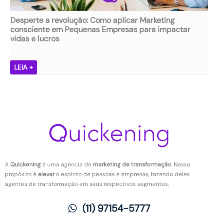
v
s
d
i
e
e
Desperte a revolução: Como aplicar Marketing
d
s
m
consciente em Pequenas Empresas para impactar
a
t
e
vidas e lucros
d
ã
n
e
o
t
e
d
D
a
LEIA +
r
e
e
l
e
s
s
n
t
m
p
o
e
o
e
t
n
t
r
r
ç
i
t
a
ã
v
e
b
o
a
a
a
d
r
l
A
Quickening
é uma agência de
marketing de transformação
. Nosso
a
e
h
propósito é
elevar
o espírito de pessoas e empresas, fazendo deles
s
v
o
agentes de transformação em seus respectivos segmentos.
n
o
:
o
l
O
(11) 97154-5777
t
u
q