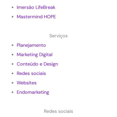
n
Imersão LifeBreak
g
c
Mastermind HOPE
o
n
s
Serviços
c
i
Planejamento
e
Marketing Digital
n
t
Conteúdo e Design
e
e
Redes sociais
m
P
Websites
e
Endomarketing
q
u
e
n
Redes sociais
a