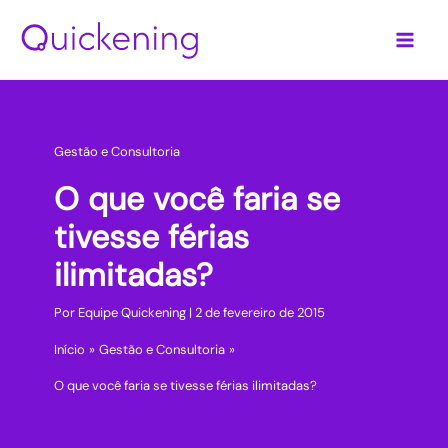
Ir
para
o
conteúdo
Gestão e Consultoria
O que você faria se
tivesse férias
ilimitadas?
Por
Equipe Quickening
|
2 de fevereiro de 2015
Início
Gestão e Consultoria
O que você faria se tivesse férias ilimitadas?