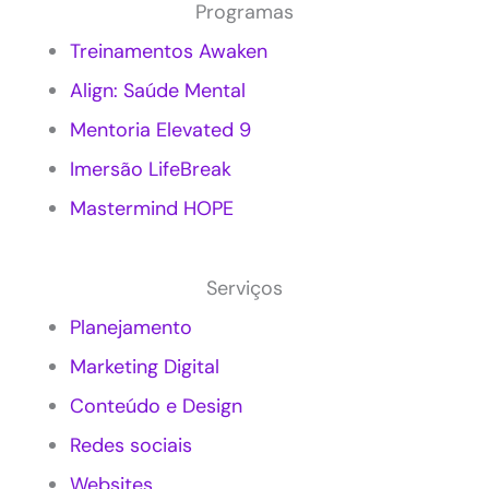
Programas
a
e
r
s
Treinamentos Awaken
k
a
Align: Saúde Mental
e
s
t
?
Mentoria Elevated 9
i
n
Imersão LifeBreak
g
c
Mastermind HOPE
o
n
s
Serviços
c
i
Planejamento
e
Marketing Digital
n
t
Conteúdo e Design
e
e
Redes sociais
m
P
Websites