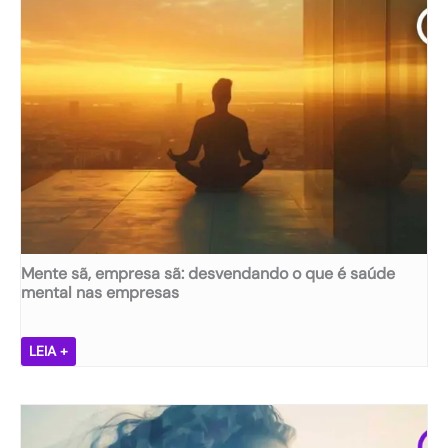
Mente sã, empresa sã: desvendando o que é saúde
mental nas empresas
M
LEIA +
e
n
t
e