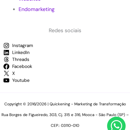
e
Endomarketing
q
u
e
n
Redes sociais
a
s
Instagram
E
m
LinkedIn
p
Threads
r
Facebook
e
X
s
Youtube
a
s
p
a
Copyright © 2016/2026 | Quickening - Marketing de Transformação
r
a
Rua Borges de Figueiredo, 303, Cj. 315 e 316, Mooca - São Paulo (SP) –
i
m
CEP.: 03110-010