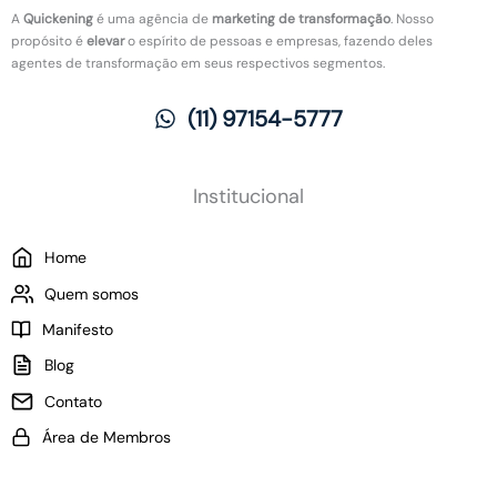
d
r
l
A
Quickening
é uma agência de
marketing de transformação
. Nosso
a
e
h
propósito é
elevar
o espírito de pessoas e empresas, fazendo deles
s
v
o
agentes de transformação em seus respectivos segmentos.
n
o
:
o
l
O
(11) 97154-5777
t
u
q
r
ç
u
a
ã
e
b
o
m
Institucional
a
:
u
l
C
d
Home
h
o
a
o
m
p
Quem somos
?
o
a
Manifesto
a
r
p
a
Blog
l
a
Contato
i
s
c
e
Área de Membros
a
m
r
p
M
r