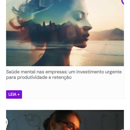
s
ã
,
e
m
p
r
e
s
a
s
ã
Saúde mental nas empresas: um investimento urgente
:
para produtividade e retenção
d
e
s
S
LEIA +
v
a
e
ú
n
d
d
e
a
m