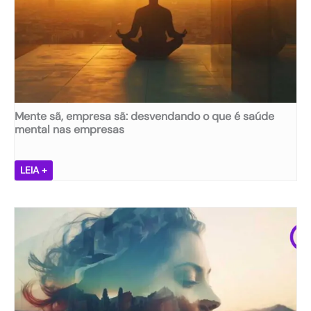
Mente sã, empresa sã: desvendando o que é saúde
mental nas empresas
M
LEIA +
e
n
t
e
s
ã
,
e
m