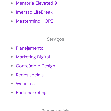
Mentoria Elevated 9
i
n
Imersão LifeBreak
g
c
Mastermind HOPE
o
n
s
Serviços
c
i
Planejamento
e
Marketing Digital
n
t
Conteúdo e Design
e
e
Redes sociais
m
P
Websites
e
Endomarketing
q
u
e
n
Redes sociais