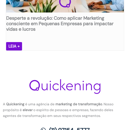
i
a
ú
v
s
d
i
e
e
Desperte a revolução: Como aplicar Marketing
d
s
m
consciente em Pequenas Empresas para impactar
a
t
e
vidas e lucros
d
ã
n
e
o
t
e
d
D
a
LEIA +
r
e
e
l
e
s
s
n
t
m
p
o
e
o
e
t
n
t
r
r
ç
i
t
a
ã
v
e
b
o
a
a
a
d
r
l
A
Quickening
é uma agência de
marketing de transformação
. Nosso
a
e
h
propósito é
elevar
o espírito de pessoas e empresas, fazendo deles
s
v
o
agentes de transformação em seus respectivos segmentos.
n
o
:
o
l
O