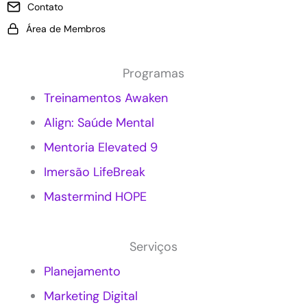
Contato
i
s
c
e
Área de Membros
a
m
r
p
M
r
Programas
a
e
r
s
Treinamentos Awaken
k
a
Align: Saúde Mental
e
s
t
?
Mentoria Elevated 9
i
n
Imersão LifeBreak
g
c
Mastermind HOPE
o
n
s
Serviços
c
i
Planejamento
e
Marketing Digital
n