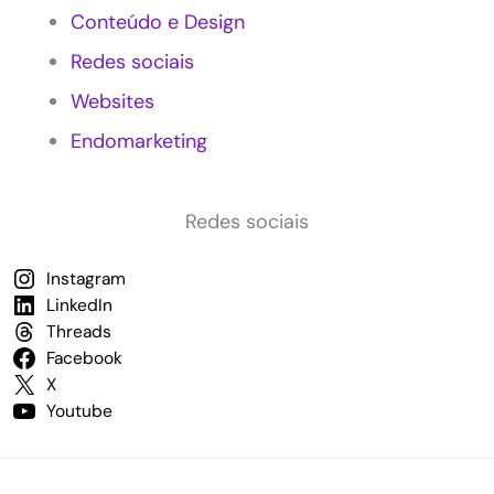
t
Conteúdo e Design
e
e
Redes sociais
m
P
Websites
e
Endomarketing
q
u
e
n
Redes sociais
a
s
Instagram
E
m
LinkedIn
p
Threads
r
Facebook
e
X
s
Youtube
a
s
p
a