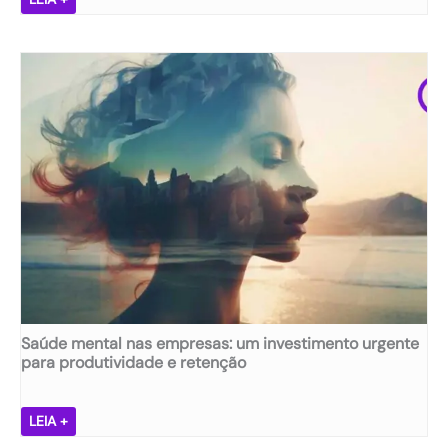
e
n
t
e
s
ã
,
e
m
p
r
e
s
a
s
ã
Saúde mental nas empresas: um investimento urgente
:
para produtividade e retenção
d
e
s
S
LEIA +
v
a