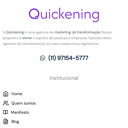
n
t
r
r
ç
i
t
a
ã
v
e
b
o
a
a
a
d
r
l
A
Quickening
é uma agência de
marketing de transformação
. Nosso
a
e
h
propósito é
elevar
o espírito de pessoas e empresas, fazendo deles
s
v
o
agentes de transformação em seus respectivos segmentos.
n
o
:
o
l
O
(11) 97154-5777
t
u
q
r
ç
u
a
ã
e
b
o
m
Institucional
a
:
u
l
C
d
Home
h
o
a
o
m
p
Quem somos
?
o
a
Manifesto
a
r
p
a
Blog
l
a