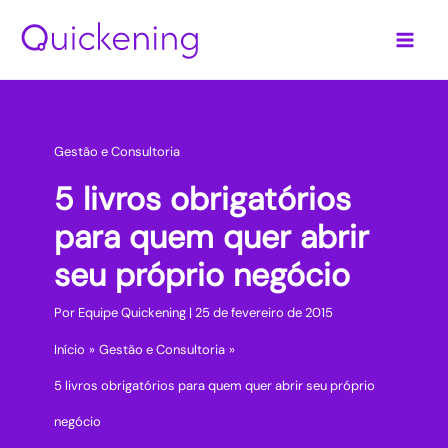
Ir
para
o
conteúdo
Gestão e Consultoria
5 livros obrigatórios
para quem quer abrir
seu próprio negócio
Por
Equipe Quickening
|
25 de fevereiro de 2015
Início
Gestão e Consultoria
5 livros obrigatórios para quem quer abrir seu próprio
negócio