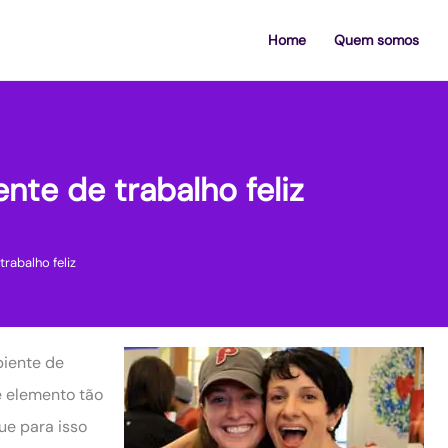
Home
Quem somos
te de trabalho feliz
rabalho feliz
biente de
e elemento tão
ue para isso