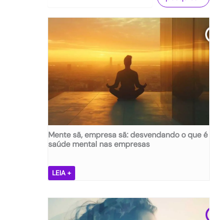
Mente sã, empresa sã: desvendando o que é
saúde mental nas empresas
M
LEIA +
e
n
t
e