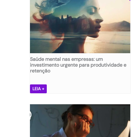
s
ã
,
e
m
p
r
e
s
Saúde mental nas empresas: um
a
investimento urgente para produtividade e
s
retenção
ã
:
d
S
LEIA +
e
a
s
ú
v
d
e
e
n
m
d
e
a
n