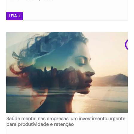
M
LEIA +
e
n
t
e
s
ã
,
e
m
p
r
e
s
a
s
ã
Saúde mental nas empresas: um investimento urgente
:
para produtividade e retenção
d