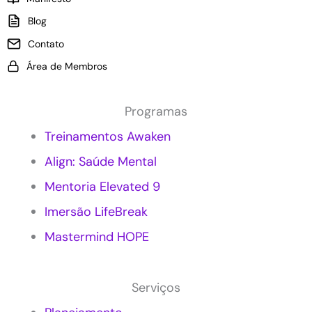
a
r
p
a
Blog
l
a
Contato
i
s
c
e
Área de Membros
a
m
r
p
M
r
Programas
a
e
r
s
Treinamentos Awaken
k
a
Align: Saúde Mental
e
s
t
?
Mentoria Elevated 9
i
n
Imersão LifeBreak
g
c
Mastermind HOPE
o
n
s
Serviços
c
i