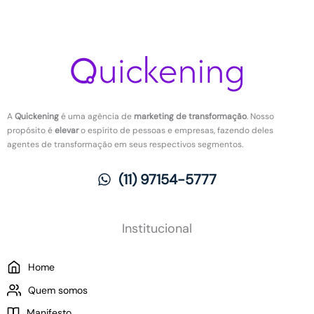
e
s
s
n
t
m
p
o
e
o
e
t
n
t
r
r
ç
i
t
a
ã
v
e
b
o
a
a
a
d
r
l
A
Quickening
é uma agência de
marketing de transformação
. Nosso
a
e
h
propósito é
elevar
o espírito de pessoas e empresas, fazendo deles
s
v
o
agentes de transformação em seus respectivos segmentos.
n
o
:
o
l
O
(11) 97154-5777
t
u
q
r
ç
u
a
ã
e
b
o
m
Institucional
a
:
u
l
C
d
Home
h
o
a
o
m
p
Quem somos
?
o
a
Manifesto