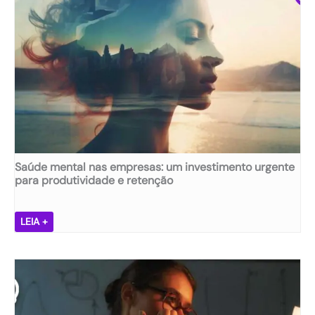
ã
,
e
m
p
r
e
s
a
s
ã
Saúde mental nas empresas: um investimento urgente
:
para produtividade e retenção
d
e
s
S
LEIA +
v
a
e
ú
n
d
d
e
a
m
n
e