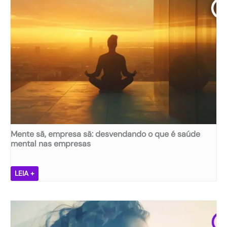
Mente sã, empresa sã: desvendando o que é saúde
mental nas empresas
M
LEIA +
e
n
t
e
s