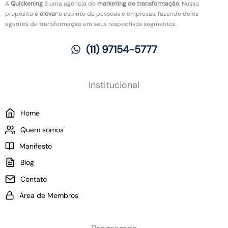
A
Quickening
é uma agência de
marketing de transformação
. Nosso
a
e
h
propósito é
elevar
o espírito de pessoas e empresas, fazendo deles
s
v
o
agentes de transformação em seus respectivos segmentos.
n
o
:
o
l
O
(11) 97154-5777
t
u
q
r
ç
u
a
ã
e
b
o
m
Institucional
a
:
u
l
C
d
Home
h
o
a
o
m
p
Quem somos
?
o
a
Manifesto
a
r
p
a
Blog
l
a
Contato
i
s
c
e
Área de Membros
a
m
r
p
M
r