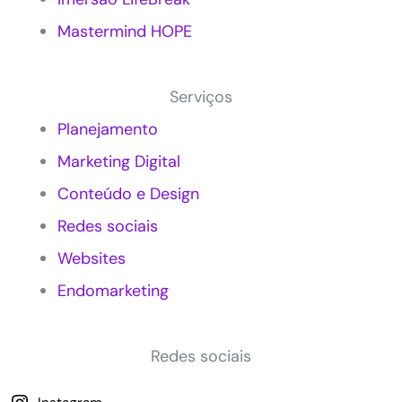
g
c
Mastermind HOPE
o
n
s
Serviços
c
i
Planejamento
e
Marketing Digital
n
t
Conteúdo e Design
e
e
Redes sociais
m
P
Websites
e
Endomarketing
q
u
e
n
Redes sociais
a
s