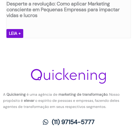
e
e
Desperte a revolução: Como aplicar Marketing
d
s
m
consciente em Pequenas Empresas para impactar
a
t
e
vidas e lucros
d
ã
n
e
o
t
e
d
D
a
LEIA +
r
e
e
l
e
s
s
n
t
m
p
o
e
o
e
t
n
t
r
r
ç
i
t
a
ã
v
e
b
o
a
a
a
d
r
l
A
Quickening
é uma agência de
marketing de transformação
. Nosso
a
e
h
propósito é
elevar
o espírito de pessoas e empresas, fazendo deles
s
v
o
agentes de transformação em seus respectivos segmentos.
n
o
:
o
l
O
(11) 97154-5777
t
u
q
r
ç
u
a
ã
e