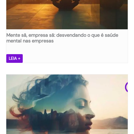
Mente sã, empresa sã: desvendando o que é saúde
mental nas empresas
M
LEIA +
e
n
t
e
s
ã
,
e
m
p
r
e