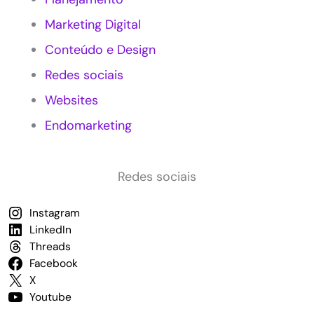
e
Marketing Digital
n
t
Conteúdo e Design
e
e
Redes sociais
m
P
Websites
e
Endomarketing
q
u
e
n
Redes sociais
a
s
Instagram
E
LinkedIn
m
p
Threads
r
Facebook
e
X
s
Youtube
a