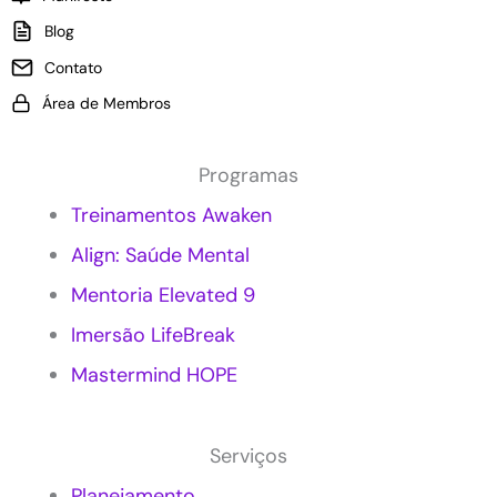
p
a
Blog
l
a
Contato
i
s
c
e
Área de Membros
a
m
r
p
M
r
Programas
a
e
r
s
Treinamentos Awaken
k
a
Align: Saúde Mental
e
s
t
?
Mentoria Elevated 9
i
n
Imersão LifeBreak
g
c
Mastermind HOPE
o
n
s
Serviços
c
i
Planejamento