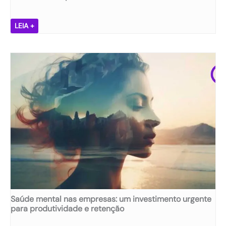
M
LEIA +
e
n
t
e
s
ã
,
e
m
p
r
e
s
a
s
ã
Saúde mental nas empresas: um investimento urgente
:
para produtividade e retenção
d