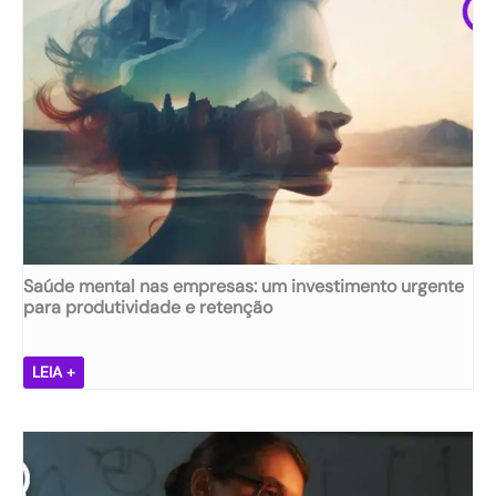
s
ã
,
e
m
p
r
e
s
a
s
ã
Saúde mental nas empresas: um investimento urgente
:
para produtividade e retenção
d
e
s
S
LEIA +
v
a
e
ú
n
d
d
e
a
m