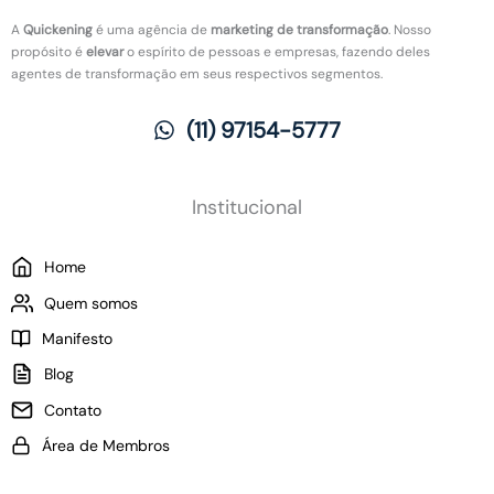
d
r
l
A
Quickening
é uma agência de
marketing de transformação
. Nosso
a
e
h
propósito é
elevar
o espírito de pessoas e empresas, fazendo deles
s
v
o
agentes de transformação em seus respectivos segmentos.
n
o
:
o
l
O
(11) 97154-5777
t
u
q
r
ç
u
a
ã
e
b
o
m
Institucional
a
:
u
l
C
d
Home
h
o
a
o
m
p
Quem somos
?
o
a
Manifesto
a
r
p
a
Blog
l
a
Contato
i
s
c
e
Área de Membros
a
m
r
p