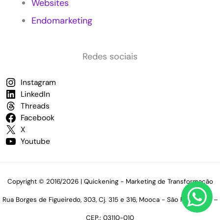
P
Websites
e
Endomarketing
q
u
e
n
Redes sociais
a
s
Instagram
E
LinkedIn
m
p
Threads
r
Facebook
e
X
s
Youtube
a
s
p
a
Copyright © 2016/2026 | Quickening - Marketing de Transformação
r
a
Rua Borges de Figueiredo, 303, Cj. 315 e 316, Mooca - São Paulo (SP) –
i
m
CEP.: 03110-010