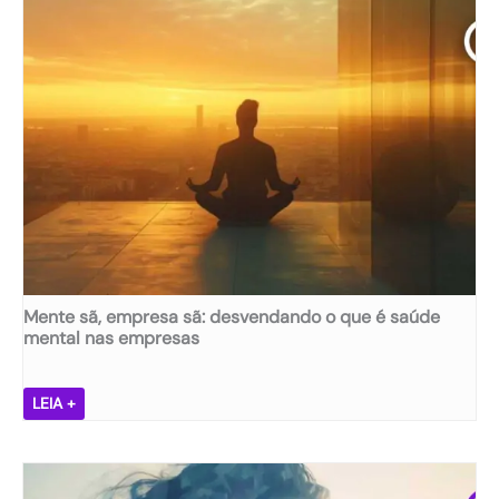
Mente sã, empresa sã: desvendando o que é saúde
mental nas empresas
M
LEIA +
e
n
t
e