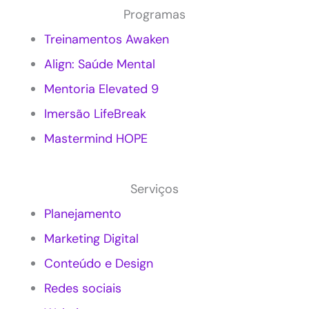
M
r
Programas
a
e
r
s
Treinamentos Awaken
k
a
Align: Saúde Mental
e
s
t
?
Mentoria Elevated 9
i
n
Imersão LifeBreak
g
c
Mastermind HOPE
o
n
s
Serviços
c
i
Planejamento
e
Marketing Digital
n
t
Conteúdo e Design
e
e
Redes sociais
m